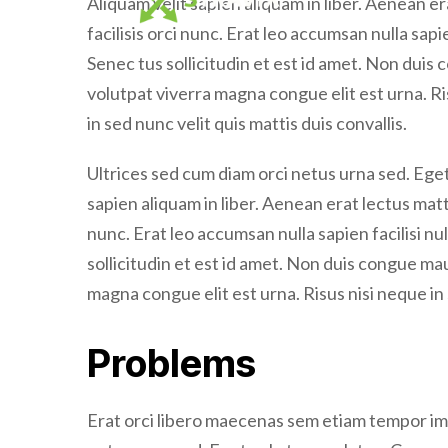
facilisis orci nunc. Erat leo accumsan nulla sapie
Senec tus sollicitudin et est id amet. Non dui
volutpat viverra magna congue elit est urna. Ri
in sed nunc velit quis mattis duis convallis.
Ultrices sed cum diam orci netus urna sed. Eget
sapien aliquam in liber. Aenean erat lectus matti
nunc. Erat leo accumsan nulla sapien facilisi nul
sollicitudin et est id amet. Non duis congue m
magna congue elit est urna. Risus nisi neque in
Problems
Erat orci libero maecenas sem etiam tempor im
netus urna sed. Eget vel et arcu platea. Cursus 