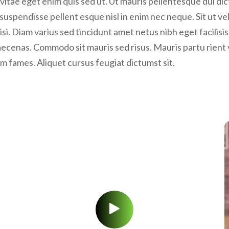
uspendisse pellent esque nisl in enim nec neque. Sit ut veli
 nisi. Diam varius sed tincidunt amet netus nibh eget facilisi
cenas. Commodo sit mauris sed risus. Mauris partu rient v
am fames. Aliquet cursus feugiat dictumst sit.