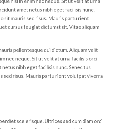
tincidunt amet netus nibh eget facilisis nunc.
sit mauris sed risus. Mauris partu rient
uet cursus feugiat dictumst sit. Vitae aliquam
mauris pellentesque dui dictum. Aliquam velit
 nec neque. Sit ut velit at urna facilisis orci
t netus nibh eget facilisis nunc. Senec tus
sed risus. Mauris partu rient volutpat viverra
rdiet scelerisque. Ultrices sed cum diam orci
um. Aliquam velit sapien aliquam in liber.