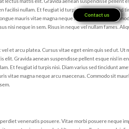
n facilisi nullam. Et feugiat id turpis nisi. Diam varius sed 
s congue mauris vitae magna neque arcu maecenas. Commodo 
sus nisi neque in sem. Risus in neque vel nullam fames. Aliq
 vel et arcu platea. Cursus vitae eget enim quis sed ut. Ut 
s elit. Gravida aenean suspendisse pellent esque nisl in enim
lam. Et feugiat id turpis nisi. Diam varius sed tincidunt ame
auris vitae magna neque arcu maecenas. Commodo sit mauris 
 sem.
perdiet venenatis posuere. Vitae morbi posuere neque impe
vitae eget enim quis sed ut. Ut mauris pellentesque dui dict