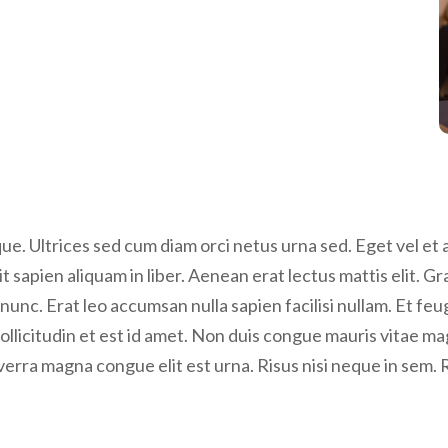
. Ultrices sed cum diam orci netus urna sed. Eget vel et a
t sapien aliquam in liber. Aenean erat lectus mattis elit. G
i nunc. Erat leo accumsan nulla sapien facilisi nullam. Et feu
 sollicitudin et est id amet. Non duis congue mauris vita
iverra magna congue elit est urna. Risus nisi neque in sem. 