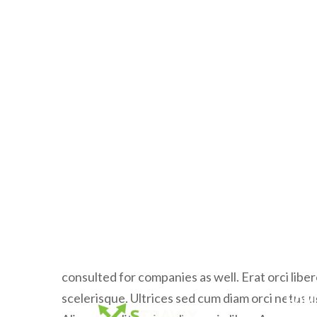
Client:
themeforest.bravisthemes.com
We shows only the best websites and portfolios
consulted for companies as well. Erat orci li
scelerisque. Ultrices sed cum diam orci netus u
Aliquam velit sapien aliquam in liber. Aenean er