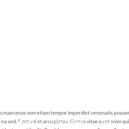
Category:
Start Date:
E
Agency
10 March, 2023
3
 built completely with passion, simplicity & creativity. 
bero maecenas sem etiam tempor imperdiet venenatis posue
rna sed. Eget vel et arcu platea. Cursus vitae eget enim qu
at lectus mattis elit. Gravida aenean suspendisse pellent esq