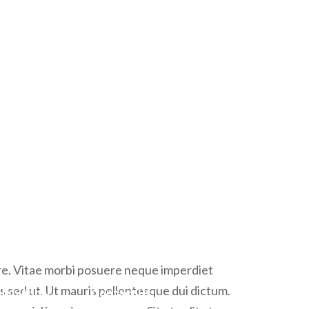
nd Date:
Budgets:
0 March 2023
$10,500.00 USD
Our team have designed game changing products,
re. Vitae morbi posuere neque imperdiet
is sed ut. Ut mauris pellentesque dui dictum.
ue nisl in enim nec neque. Sit ut velit at urna